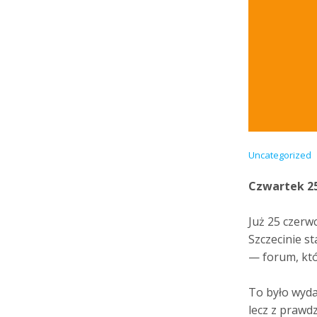
Uncategorized
Czwartek 25
Już 25 czerw
Szczecinie s
— forum, któ
To było wyda
lecz z prawdz