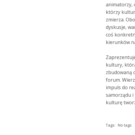
animatorzy, o
którzy kultu
zmierza. Obo
dyskusje, wa
coś konkretn
kierunków na
Zaprezentuj
kultury, któ
zbudowaną od
forum. Wierz
impuls do re
samorządu i 
kulturę twor
Tags:
No tags