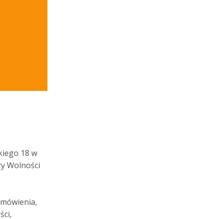
skiego 18 w
ry Wolności
amówienia,
ści,