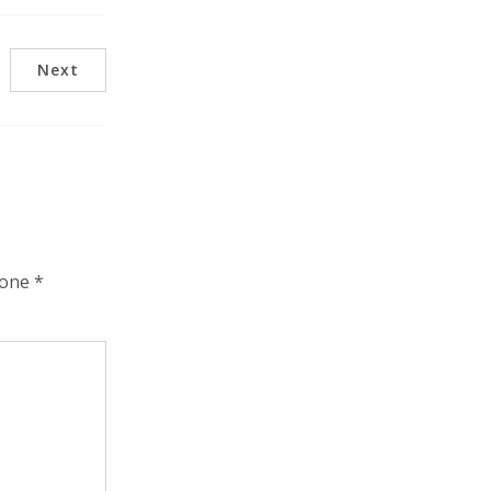
Next
zone
*