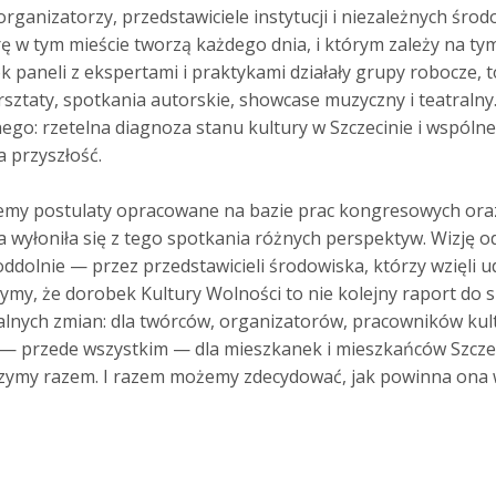
rganizatorzy, przedstawiciele instytucji i niezależnych środ
rę w tym mieście tworzą każdego dnia, i którym zależy na ty
k paneli z ekspertami i praktykami działały grupy robocze, to
rsztaty, spotkania autorskie, showcase muzyczny i teatralny
ego: rzetelna diagnoza stanu kultury w Szczecinie i wspóln
 przyszłość.
emy postulaty opracowane na bazie prac kongresowych oraz
ra wyłoniła się z tego spotkania różnych perspektyw. Wizję 
dolnie — przez przedstawicieli środowiska, którzy wzięli ud
ymy, że dorobek Kultury Wolności to nie kolejny raport do s
alnych zmian: dla twórców, organizatorów, pracowników kul
— przede wszystkim — dla mieszkanek i mieszkańców Szcze
zymy razem. I razem możemy zdecydować, jak powinna ona 