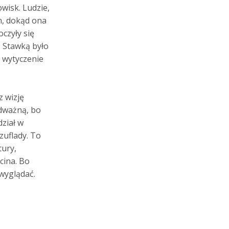
owisk. Ludzie,
m, dokąd ona
czyły się
. Stawką było
e wytyczenie
 wizję
odważną, bo
ział w
zuflady. To
tury,
cina. Bo
wyglądać.